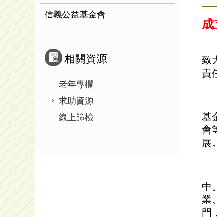
信義公益基金會
成
「
相關資源
致
責
老年專欄
求助資源
為
基
線上篩檢
會
展
根
中
業
門