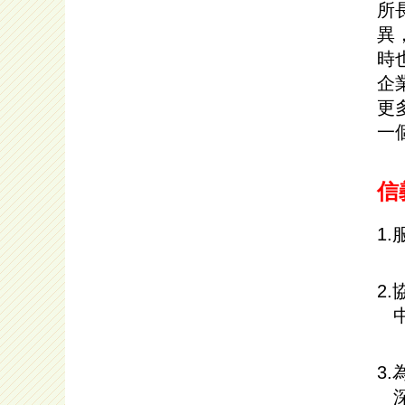
所
異
時
企
更
一
信
1
2
中
3
深