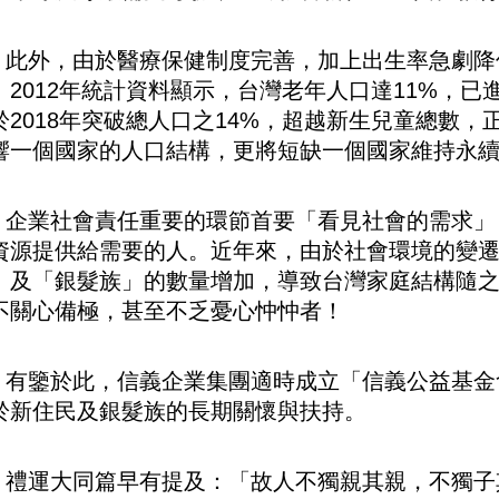
外，由於醫療保健制度完善，加上出生率急劇降
。2012年統計資料顯示，台灣老年人口達11%，
於2018年突破總人口之14%，超越新生兒童總數
響一個國家的人口結構，更將短缺一個國家維持永
業社會責任重要的環節首要「看見社會的需求」，
資源提供給需要的人。近年來，由於社會環境的變
」及「銀髮族」的數量增加，導致台灣家庭結構隨
不關心備極，甚至不乏憂心忡忡者！
鑒於此，信義企業集團適時成立「信義公益基金
於新住民及銀髮族的長期關懷與扶持。
運大同篇早有提及：「故人不獨親其親，不獨子