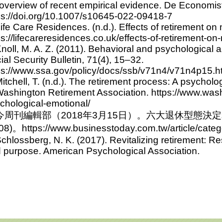
overview of recent empirical evidence. De Economis
ps://doi.org/10.1007/s10645-022-09418-7
Life Care Residences. (n.d.). Effects of retirement on
ps://lifecareresidences.co.uk/effects-of-retirement-on
Knoll, M. A. Z. (2011). Behavioral and psychological a
ial Security Bulletin, 71(4), 15–32.
ps://www.ssa.gov/policy/docs/ssb/v71n4/v71n4p15.h
Mitchell, T. (n.d.). The retirement process: A psychol
Washington Retirement Association. https://www.was
chological-emotional/
. 今周刊編輯部（2018年3月15日）。六大退休型態
08)。https://www.businesstoday.com.tw/article/cat
Schlossberg, N. K. (2017). Revitalizing retirement: Re
 purpose. American Psychological Association.