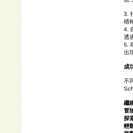
3
積
4
透
5
出
成
不
Sc
繼
冒
探
輕