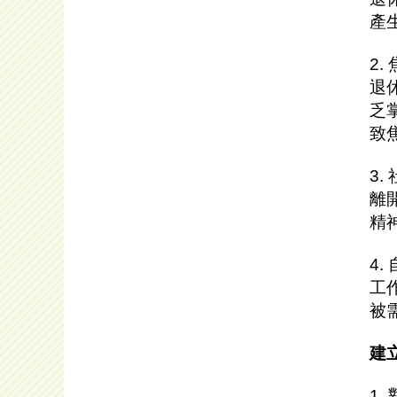
產
2
退
乏
致
3
離
精
4.
工
被
建
1