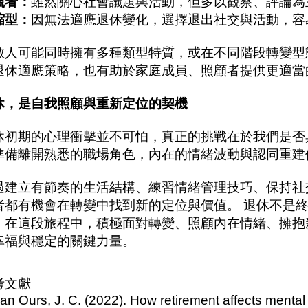
觀者：
雖然關心社會議題與活動，但多以觀察、評論為
縮型：
因無法適應退休變化，選擇退出社交與活動，容
數人可能同時擁有多種類型特質，或在不同階段轉變型
退休適應策略，也有助於家庭成員、照顧者提供更適當
休，是自我照顧與重新定位的契機
休初期的心理衝擊並不可怕，真正的挑戰在於我們是否
準備離開熟悉的職場角色，內在的情緒波動與認同重建
過建立有節奏的生活結構、練習情緒管理技巧、保持社
者都有機會在轉變中找到新的定位與價值。 退休不是
。在這段旅程中，積極面對轉變、照顧內在情緒、擁抱
幸福與穩定的關鍵力量。
考文獻
van Ours, J. C. (2022). How retirement affects mental h