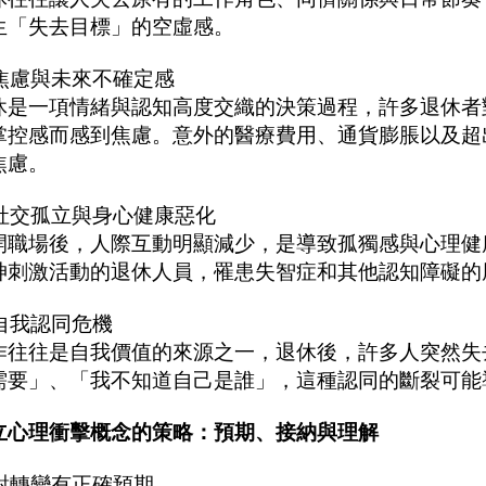
生「失去目標」的空虛感。
. 焦慮與未來不確定感
休是一項情緒與認知高度交織的決策過程，許多退休者
掌控感而感到焦慮。意外的醫療費用、通貨膨脹以及超
焦慮。
. 社交孤立與身心健康惡化
開職場後，人際互動明顯減少，是導致孤獨感與心理健
神刺激活動的退休人員，罹患失智症和其他認知障礙的
 自我認同危機
作往往是自我價值的來源之一，退休後，許多人突然失
需要」、「我不知道自己是誰」，這種認同的斷裂可能
立心理衝擊概念的策略：預期、接納與理解
. 對轉變有正確預期