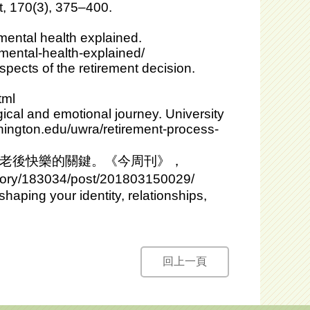
t, 170(3), 375–400.
 mental health explained.
-mental-health-explained/
spects of the retirement decision.
tml
ogical and emotional journey. University
hington.edu/uwra/retirement-process-
決定老後快樂的關鍵。《今周刊》，
egory/183034/post/201803150029/
shaping your identity, relationships,
回上一頁