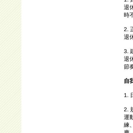
退
時
2
退
3
退
節
自
1
2
運
練
應