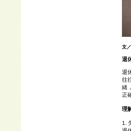
文／
退
退
往
緒
正
理
1
退