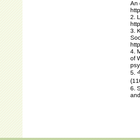
An 
htt
2. 
htt
3. 
Soc
htt
4. 
of 
psy
5
(11
6. 
and