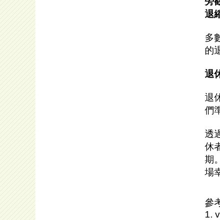
旁
退
多
的
退
退
們
透
休
期
場
參
1. 