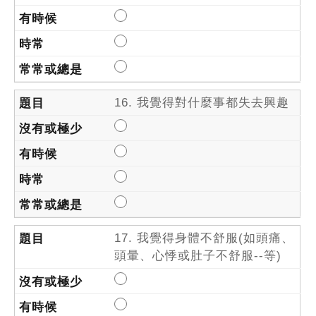
16. 我覺得對什麼事都失去興趣
17. 我覺得身體不舒服(如頭痛、
頭暈、心悸或肚子不舒服--等)