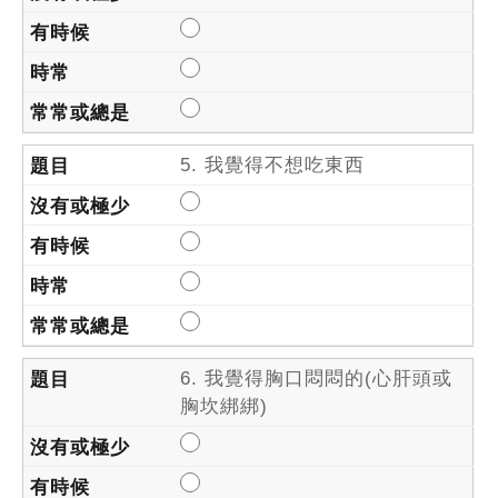
5. 我覺得不想吃東西
6. 我覺得胸口悶悶的(心肝頭或
胸坎綁綁)