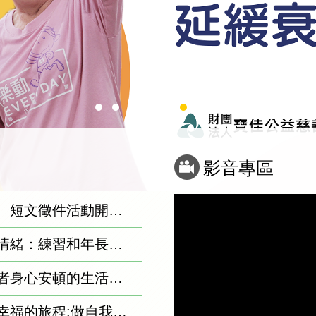
影音專區
「跨拾光．限時信」照片、短文徵件活動開跑！分享生命中的精采故事，高額獎金與豐富獎品等你拿！
【專欄】聽見沒說出口的情緒：練習和年長者好好說話
【專欄】長者與家庭照顧者身心安頓的生活處方籤
【專欄】老年孤寂到樂齡幸福的旅程:做自我心靈的守護者