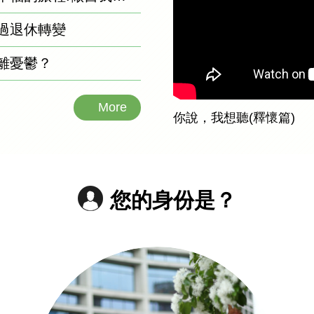
過退休轉變
離憂鬱？
More
你說，我想聽(釋懷篇)
您的身份是？