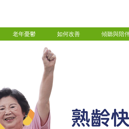
老年憂鬱
如何改善
傾聽與陪