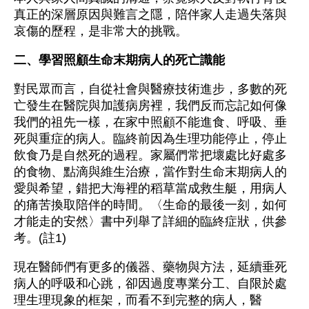
真正的深層原因與難言之隱，陪伴家人走過失落與
哀傷的歷程，是非常大的挑戰。
二、學習照顧生命末期病人的死亡識能
對民眾而言，自從社會與醫療技術進步，多數的死
亡發生在醫院與加護病房裡，我們反而忘記如何像
我們的祖先一樣，在家中照顧不能進食、呼吸、垂
死與重症的病人。臨終前因為生理功能停止，停止
飲食乃是自然死的過程。家屬們常把壞處比好處多
的食物、點滴與維生治療，當作對生命末期病人的
愛與希望，錯把大海裡的稻草當成救生艇，用病人
的痛苦換取陪伴的時間。〈生命的最後一刻，如何
才能走的安然〉書中列舉了詳細的臨終症狀，供參
考。(註1)
現在醫師們有更多的儀器、藥物與方法，延續垂死
病人的呼吸和心跳，卻因過度專業分工、自限於處
理生理現象的框架，而看不到完整的病人，醫