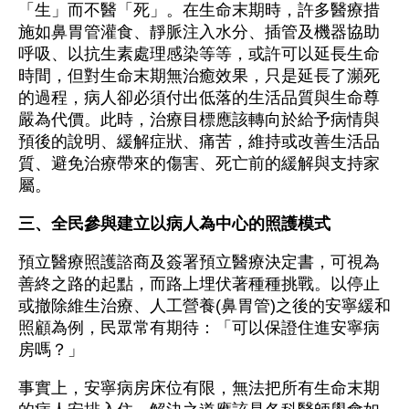
「生」而不醫「死」。在生命末期時，許多醫療措
施如鼻胃管灌食、靜脈注入水分、插管及機器協助
呼吸、以抗生素處理感染等等，或許可以延長生命
時間，但對生命末期無治癒效果，只是延長了瀕死
的過程，病人卻必須付出低落的生活品質與生命尊
嚴為代價。此時，治療目標應該轉向於給予病情與
預後的說明、緩解症狀、痛苦，維持或改善生活品
質、避免治療帶來的傷害、死亡前的緩解與支持家
屬。
三、全民參與建立以病人為中心的照護模式
預立醫療照護諮商及簽署預立醫療決定書，可視為
善終之路的起點，而路上埋伏著種種挑戰。以停止
或撤除維生治療、人工營養(鼻胃管)之後的安寧緩和
照顧為例，民眾常有期待：「可以保證住進安寧病
房嗎？」
事實上，安寧病房床位有限，無法把所有生命末期