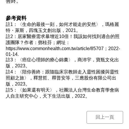
善終。
參考資料
註1：〈生命的最後一刻，如何才能走的安然〉，瑪格麗
特・萊斯，四塊玉文創出版，2021。
註2：居家醫療需求暴增近10倍！我該如何找到適合的照
護團隊？作者：鄧桂芬；網址：
https://www.commonhealth.com.tw/article/85707；2022-
01-14.
註3：〈癌症心理師的療心錦囊〉，商沛宇，寶瓶文化出
版，2023。
註4：〈陪你善終：跟隨臨床宗教師走入靈性困擾與靈性
照顧之旅〉，釋慧哲、釋普安等，三應股份有限公司出
版，2023。
註5：〈如果還有明天〉，社團法人台灣生命教育學會病
人自主研究中心，天下生活出版，2022。
回上一頁