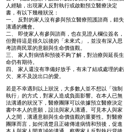
人經驗，出現家人反對執行或啟動預立醫療決定
書，有以下幾種狀況：
一、 反對的家人沒有參與預立醫療照護諮商，錯失
溝通的機會。
二、 即使家人有參與諮商，也在見證人欄位簽名，
但覺得這是很久以後的「未來式」，並沒有深入思
考諮商民眾的意願與生命價值觀。
三、 家人對病情和預後不夠了解，對治療與延長生
命仍有期待。
四、 家人還沒有準備好放手，有未了結或處理的虧
欠、來不及說出口的愛。
若是不幸遇到以上狀況，大多數人並不想以「強制
執行」的方式，對家人造成負面影響。在本人已無
法溝通的狀況下，醫療團隊可以依據預立醫療決定
書中本人的意願，設法與家人溝通。可見本人與家
人之間，溝通意願與生命價值觀的重要性。對醫療
團隊而言，如何清楚且正確傳達病情和預後，促進
本人與家人間真誠的溝通，察覺家人反對執行背後