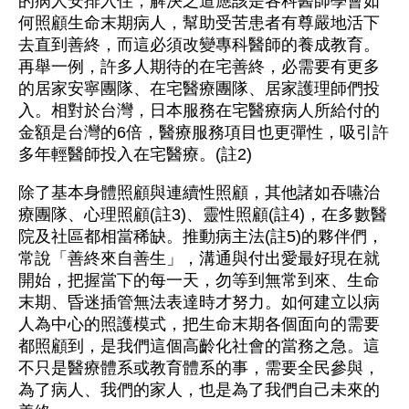
的病人安排入住，解決之道應該是各科醫師學會如
何照顧生命末期病人，幫助受苦患者有尊嚴地活下
去直到善終，而這必須改變專科醫師的養成教育。
再舉一例，許多人期待的在宅善終，必需要有更多
的居家安寧團隊、在宅醫療團隊、居家護理師們投
入。相對於台灣，日本服務在宅醫療病人所給付的
金額是台灣的6倍，醫療服務項目也更彈性，吸引許
多年輕醫師投入在宅醫療。(註2)
除了基本身體照顧與連續性照顧，其他諸如吞嚥治
療團隊、心理照顧(註3)、靈性照顧(註4)，在多數醫
院及社區都相當稀缺。推動病主法(註5)的夥伴們，
常說「善終來自善生」，溝通與付出愛最好現在就
開始，把握當下的每一天，勿等到無常到來、生命
末期、昏迷插管無法表達時才努力。如何建立以病
人為中心的照護模式，把生命末期各個面向的需要
都照顧到，是我們這個高齡化社會的當務之急。這
不只是醫療體系或教育體系的事，需要全民參與，
為了病人、我們的家人，也是為了我們自己未來的