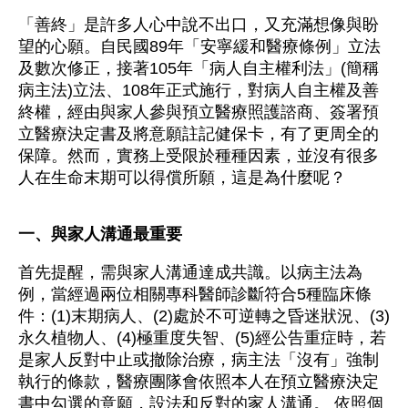
「善終」是許多人心中說不出口，又充滿想像與盼
望的心願。自民國89年「安寧緩和醫療條例」立法
及數次修正，接著105年「病人自主權利法」(簡稱
病主法)立法、108年正式施行，對病人自主權及善
終權，經由與家人參與預立醫療照護諮商、簽署預
立醫療決定書及將意願註記健保卡，有了更周全的
保障。然而，實務上受限於種種因素，並沒有很多
人在生命末期可以得償所願，這是為什麼呢？
一、與家人溝通最重要
首先提醒，需與家人溝通達成共識。以病主法為
例，當經過兩位相關專科醫師診斷符合5種臨床條
件：(1)末期病人、(2)處於不可逆轉之昏迷狀況、(3)
永久植物人、(4)極重度失智、(5)經公告重症時，若
是家人反對中止或撤除治療，病主法「沒有」強制
執行的條款，醫療團隊會依照本人在預立醫療決定
書中勾選的意願，設法和反對的家人溝通。 依照個